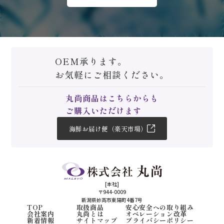
OEM承ります。
お気軽にご相談ください。
丸尚商品はこちらからも
ご購入いただけます
海鮮お届け便（楽天市場）
[本社]
〒944-0009
新潟県妙高市東陽町4番7号
TOP
取扱商品
安心安全への取り組み
会社案内
丸尚とは
オペレーション改革
新着情報
サイトマップ
プライバシーポリシー